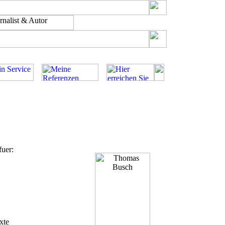
fuer:
xte